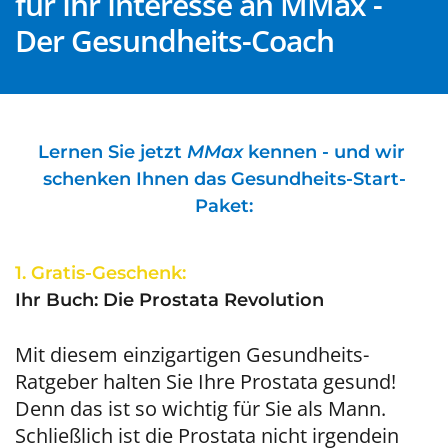
für Ihr Interesse an MMax - 
unserer Redaktionsteam zur Verfügung: 
Der Gesundheits-Coach
guenter.stein@maxlq.de
Lernen Sie jetzt 
MMax 
kennen - und wir 
schenken Ihnen das Gesundheits-Start-
Paket:
1. Gratis-Geschenk:
Ihr Buch: Die Prostata Revolution
Mit diesem einzigartigen Gesundheits-
Ratgeber halten Sie Ihre Prostata gesund! 
Denn das ist so wichtig für Sie als Mann. 
Schließlich ist die Prostata nicht irgendein 